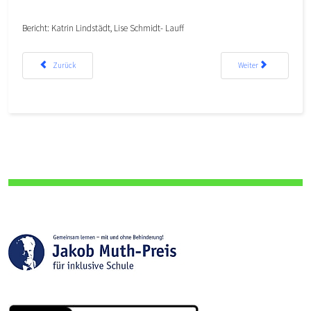
Bericht: Katrin Lindstädt, Lise Schmidt- Lauff
Vorheriger Beitrag: Schulmannschaft Handball WK II männlich bei Jugend trainiert für O
Nächster Beitrag: Elter
Zurück
Weiter