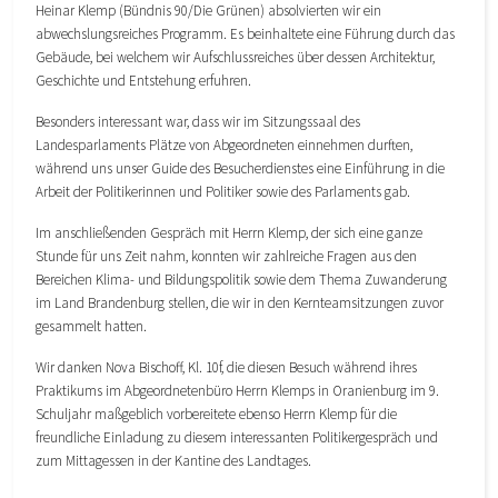
Heinar Klemp (Bündnis 90/Die Grünen) absolvierten wir ein
abwechslungsreiches Programm. Es beinhaltete eine Führung durch das
Gebäude, bei welchem wir Aufschlussreiches über dessen Architektur,
Geschichte und Entstehung erfuhren.
Besonders interessant war, dass wir im Sitzungssaal des
Landesparlaments Plätze von Abgeordneten einnehmen durften,
während uns unser Guide des Besucherdienstes eine Einführung in die
Arbeit der Politikerinnen und Politiker sowie des Parlaments gab.
Im anschließenden Gespräch mit Herrn Klemp, der sich eine ganze
Stunde für uns Zeit nahm, konnten wir zahlreiche Fragen aus den
Bereichen Klima- und Bildungspolitik sowie dem Thema Zuwanderung
im Land Brandenburg stellen, die wir in den Kernteamsitzungen zuvor
gesammelt hatten.
Wir danken Nova Bischoff, Kl. 10f, die diesen Besuch während ihres
Praktikums im Abgeordnetenbüro Herrn Klemps in Oranienburg im 9.
Schuljahr maßgeblich vorbereitete ebenso Herrn Klemp für die
freundliche Einladung zu diesem interessanten Politikergespräch und
zum Mittagessen in der Kantine des Landtages.