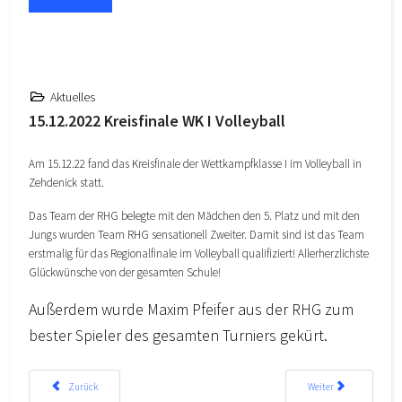
Aktuelles
15.12.2022 Kreisfinale WK I Volleyball
Am 15.12.22 fand das Kreisfinale der Wettkampfklasse I im Volleyball in
Zehdenick statt.
Das Team der RHG belegte mit den Mädchen den 5. Platz und mit den
Jungs wurden Team RHG sensationell Zweiter. Damit sind ist das Team
erstmalig für das Regionalfinale im Volleyball qualifiziert! Allerherzlichste
Glückwünsche von der gesamten Schule!
Außerdem wurde Maxim Pfeifer aus der RHG zum
bester Spieler des gesamten Turniers gekürt.
Vorheriger Beitrag: Willkommen (zurück)!
Nächster Beitrag: Kreisfi
Zurück
Weiter